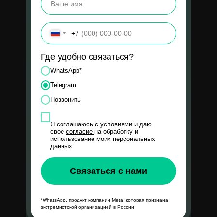
120%
+7
Запрос клиента:
Где удобно связаться?
Клиенту требовалось
оперативно привлечь
подписчиков
на сетку районных Telegram-
WhatsApp*
каналов по
цене не выше 100 рублей за
подписчика.
Важно было обеспечить
быстрый
Telegram
рост,
но при этом сохранить
качество и
вовлеченность аудитории.
Позвонить
Я соглашаюсь с
условиями
и даю
Наше решение:
свое
согласие
на обработку и
использование моих персональных
данных
За первый месяц работы
привели 5.370 подписчиков
с ценой 103р
Связаться с нами
*WhatsApp, продукт компании Meta, которая признана
Академия Нойманн -
экстремистской организацией в России
обучение гипнокоучингу