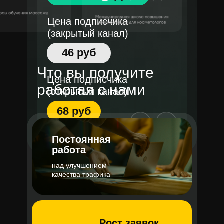
Цена подписчика
(закрытый канал)
46 руб
Что вы получите
Цена подписчика
работая с нами
(открытый канал)
68 руб
Постоянная
работа
над улучшением
качества трафика
Рост заявок