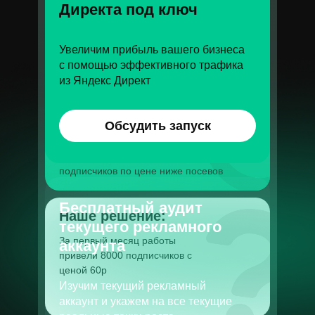
Директа под ключ
Цена лида
Увеличим прибыль вашего бизнеса
1 500 руб
с помощью эффективного трафика
из Яндекс Директ
Запрос клиента:
Клиент был недоволен ценой
Обсудить запуск
подписчика в посевах и TG Ads,
которая составляла до 100р. Запрос
клиента - привлекать качественных
подписчиков по цене ниже посевов
Бесплатный аудит
Наше решение:
текущего рекламного
За первый месяц работы
аккаунта
привели 8000 подписчиков с
ценой 60р
Изучим текущий рекламный
аккаунт и укажем на все текущие