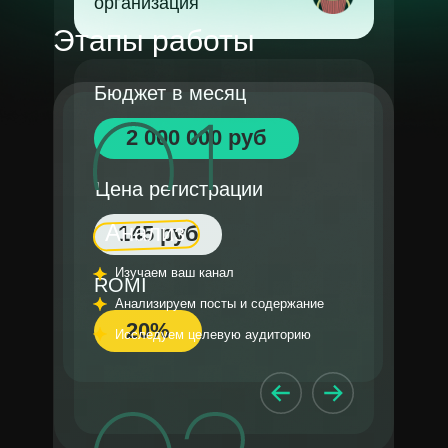
организация
Этапы работы
Бюджет в месяц
2 000 000 руб
Цена регистрации
Анализ
145 руб
Изучаем ваш канал
ROMI
Анализируем посты и содержание
20%
Исследуем целевую аудиторию