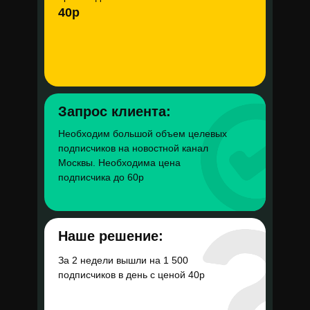
подушек из Кореи
40р
Бюджет в месяц
Согласие на обработку персональных данных
Политика в отношении обработки персональных данных
ИНДИВИДУАЛЬНЫЙ ПРЕДПРИНИМАТЕЛЬ
450 000 руб
Константинова Екатерина Сергеевна
ИНН 614332942559
Запрос клиента:
Доля рекламных
Необходим большой объем целевых
расходов
подписчиков на новостной канал
Москвы. Необходима цена
1 950 руб
подписчика до 60р
Наше решение:
За 2 недели вышли на 1 500
подписчиков в день с ценой 40р