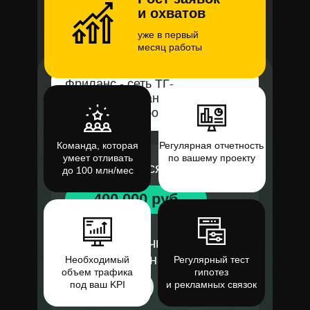
и охватов
уже в первый
месяц работы
Фриланс - сеть ТГ-
каналов с вакансиями
удаленной работы
Команда, которая
Регулярная отчетность
умеет отливать
по вашему проекту
Бюджет в месяц
до 100 млн/мес
400 000 руб
Цена подписчика
(закрытый канал)
Необходимый
Регулярный тест
объем трафика
гипотез
23 руб
под ваш KPI
и рекламных связок