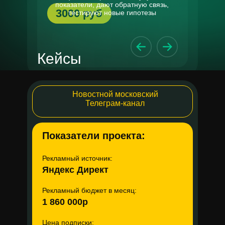
показатели, дают обратную связь,
3000 руб
тестируют новые гипотезы
Кейсы
Новостной московский
Телеграм-канал
Показатели проекта:
Рекламный источник:
Яндекс Директ
Рекламный бюджет в месяц:
1 860 000р
Kanuda - Интернет-
магазин премиальных
Цена подписки: