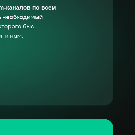
m-каналов по всем
ть необходимый
оторого был
г к нам.