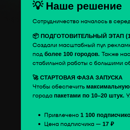
💡 Наше решение
Сотрудничество началось в серед
📦 ПОДГОТОВИТЕЛЬНЫЙ ЭТАП (1
Создали масштабный пул реклам
под
Также нас
более 100 городов.
стабильной работы с большими о
🚀 СТАРТОВАЯ ФАЗА ЗАПУСКА
Чтобы обеспечить
максимальную 
города
У
пакетами по 10–20 штук.
Привлечено
1 100 подписчик
Цена подписчика —
17 ₽