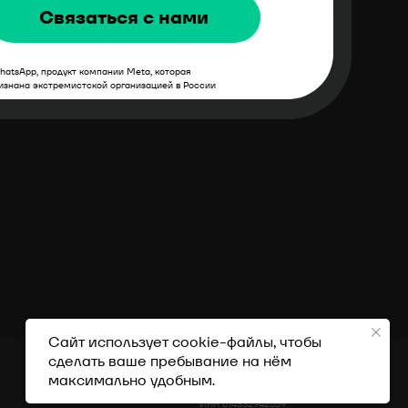
Связаться с нами
ИВИДУАЛЬНЫЙ ПРЕДПРИНИМАТЕЛЬ
Константинова Екатерина Сергеевна
ИНН 614332942559
hatsApp, продукт компании Meta, которая
изнана экстремистской организацией в России
Сайт использует cookie-файлы, чтобы
сделать ваше пребывание на нём
максимально удобным.