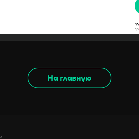
ИНД
*W
пр
На главную