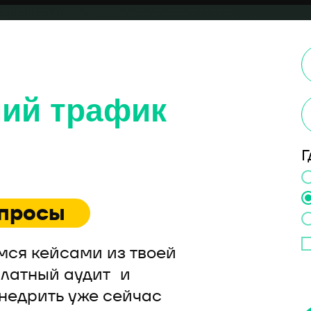
ший трафик
Г
опросы
мся кейсами из твоей
платный аудит и
недрить уже сейчас