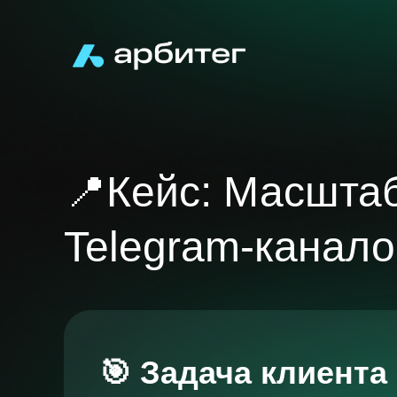
📍Кейс: Масшта
Telegram-канало
🎯 Задача клиента