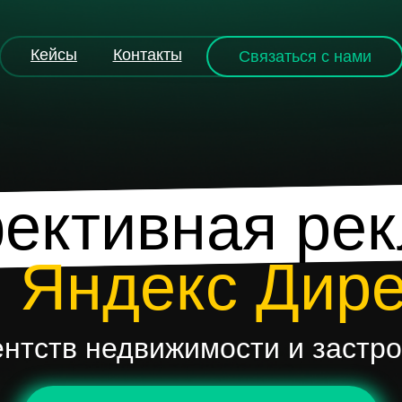
Кейсы
Контакты
Связаться с нами
ктивная ре
з Яндекс Дире
ентств недвижимости и застр