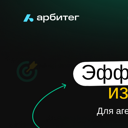
Эффе
и
Для аг