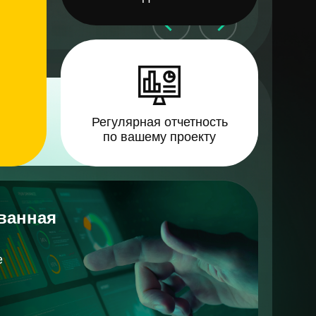
овая
Регулярная отчетность
по вашему проекту
ванная
2 000 000 руб
ц
е
145 руб
20%