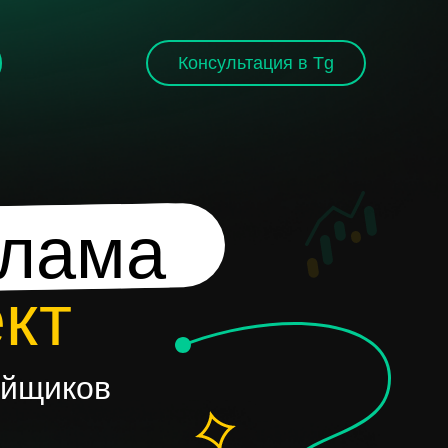
Консультация в Tg
клама
кт
ойщиков