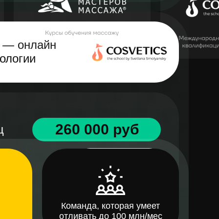
l — онлайн
ологии
260 000 руб
ц
440 руб
ции
120%
Команда, которая умеет
отливать до 100 млн/мес