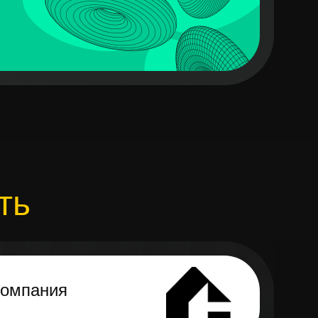
ть
компания