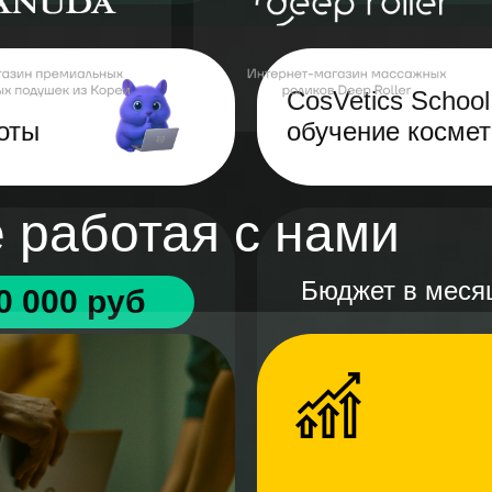
CosVetics Schoo
оты
обучение космет
 работая с нами
Бюджет в меся
0 000 руб
Цена регистра
23 руб
ROMI