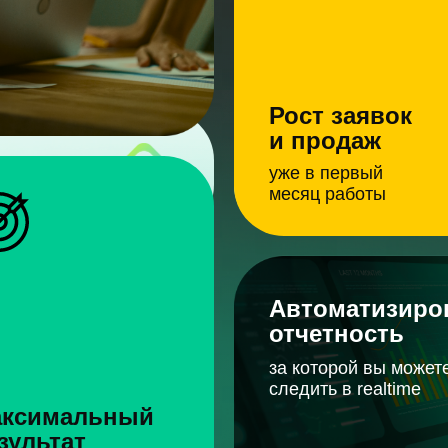
Рост заявок
и продаж
Кекас - финанс
уже в первый
организация
месяц работы
00 000 руб
Автоматизиро
Бюджет в меся
отчетность
120 руб
за которой вы может
Цена лида
следить в realtime
ксимальный
490 руб
ROMI
зультат