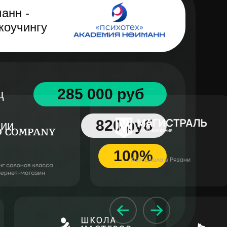
анн -
коучингу
285 000 руб
ц
820 руб
ции
100%