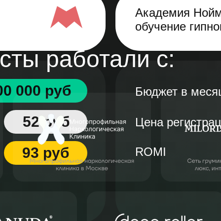
Академия Нойм
обучение гипно
ты работали с:
00 000 руб
Бюджет в меся
52 руб
Цена регистра
93 руб
ROMI