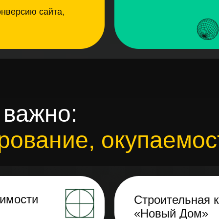
онверсию сайта,
 важно:
рование, окупаемос
жимости
Строительная 
«Новый Дом»