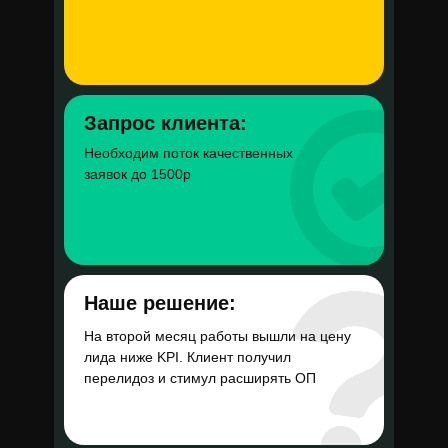
Бюджет в месяц
400 000 руб
Запрос клиента:
Необходим поток качественных
Цена подписчика
заявок до 1500р
(закрытый канал)
23 руб
Наше решение:
На второй месяц работы вышли на цену
лида ниже KPI. Клиент получил
перелидоз и стимул расширять ОП