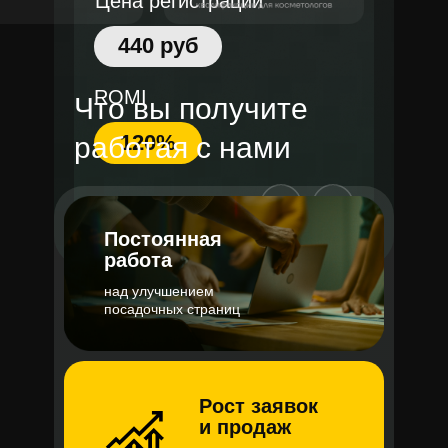
Цена регистрации
440 руб
ROMI
Что вы получите
120%
работая с нами
Постоянная
работа
над улучшением
посадочных страниц
Рост заявок
и продаж