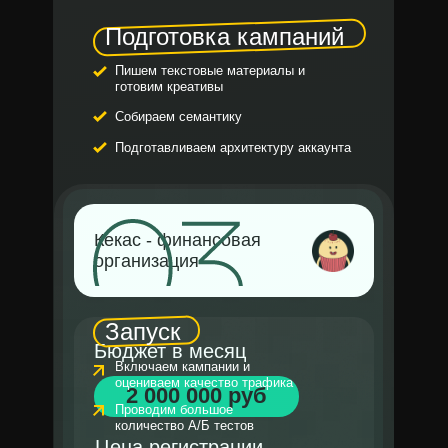
Подготовка кампаний
Пишем текстовые материалы и
готовим креативы
Собираем семантику
Подготавливаем архитектуру аккаунта
Кекас - финансовая
организация
Запуск
Бюджет в месяц
Включаем кампании и
оцениваем качество трафика
2 000 000 руб
Проводим большое
количество А/Б тестов
Цена регистрации