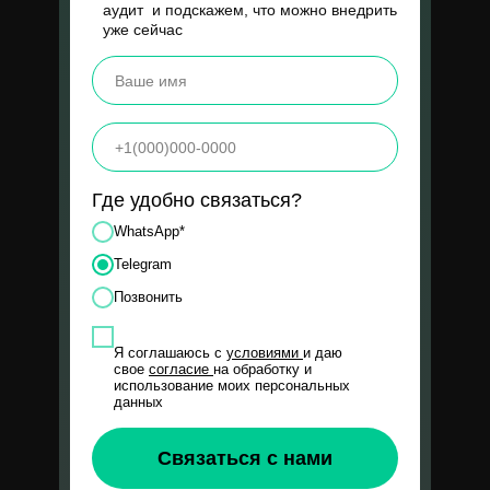
х2,5
аудит и подскажем, что можно внедрить
уже сейчас
1500 руб
Запрос клиента:
Цена квал. лида
Есть запущенный кабинет в Директе,
3000 руб
работает в рамках KPI, но при
масштабировании падает
Где удобно связаться?
окупаемость. Рекламный бюджет
составлял 2 млн руб/мес
WhatsApp*
Telegram
Наше решение:
Позвонить
Запустили для масштабирования
второй кабинет не останавливая
Я соглашаюсь с
условиями
и даю
свое
согласие
на обработку и
текущий. Бюджет спустя 4 месяца
использование моих персональных
работы — 5 млн руб/мес
данных
Связаться с нами
Смотреть кейс