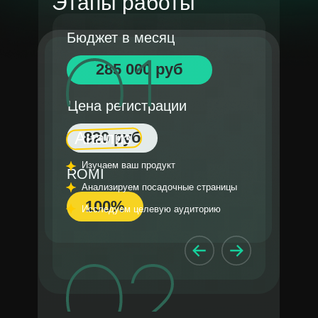
Этапы работы
Бюджет в месяц
285 000 руб
Цена регистрации
Анализ
820 руб
Изучаем ваш продукт
ROMI
Анализируем посадочные страницы
100%
Исследуем целевую аудиторию