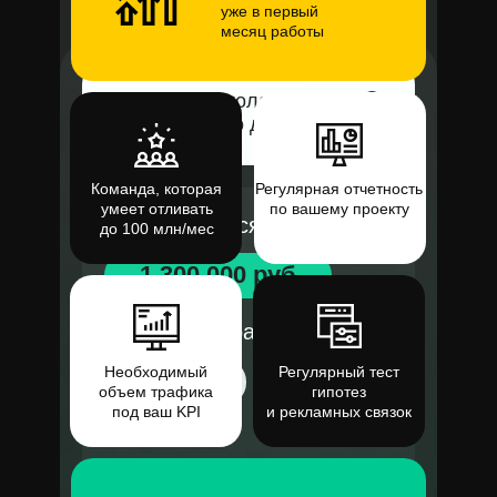
уже в первый
месяц работы
Сосновка - школа
ландшафтного дизайна
Команда, которая
Регулярная отчетность
умеет отливать
по вашему проекту
Бюджет в месяц
до 100 млн/мес
1 300 000 руб
Цена регистрации
Необходимый
Регулярный тест
650 руб
объем трафика
гипотез
под ваш KPI
и рекламных связок
ROMI
300%