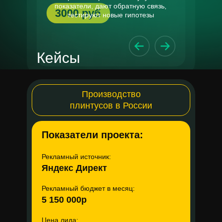
показатели, дают обратную связь,
3000 руб
тестируют новые гипотезы
Кейсы
Производство
плинтусов в России
Показатели проекта:
Рекламный источник:
Яндекс Директ
Рекламный бюджет в месяц:
5 150 000р
CosVetics School -
онлайн обучение
Цена лида: