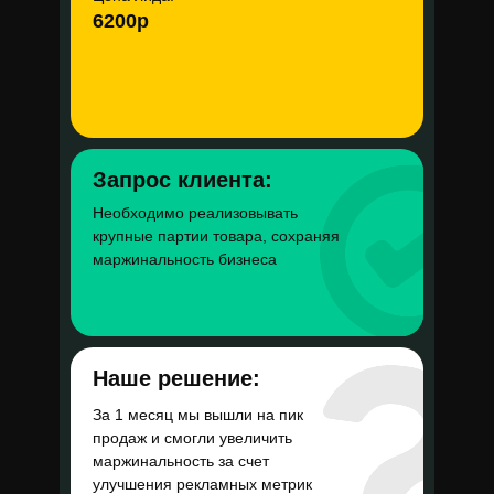
косметологии
6200р
Согласие на обработку персональных данных
Политика в отношении обработки персональных данных
ИНДИВИДУАЛЬНЫЙ ПРЕДПРИНИМАТЕЛЬ
Бюджет в месяц
Константинова Екатерина Сергеевна
ИНН 614332942559
260 000 руб
Запрос клиента:
Цена регистрации
Необходимо реализовывать
крупные партии товара, сохраняя
440 руб
маржинальность бизнеса
ROMI
120%
Наше решение:
За 1 месяц мы вышли на пик
продаж и смогли увеличить
маржинальность за счет
улучшения рекламных метрик