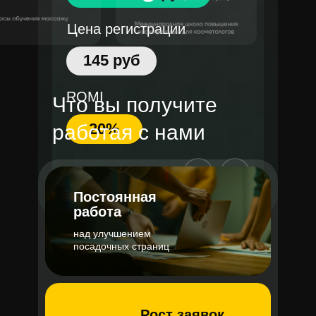
Цена регистрации
145 руб
ROMI
Что вы получите
20%
работая с нами
Постоянная
работа
над улучшением
посадочных страниц
Рост заявок