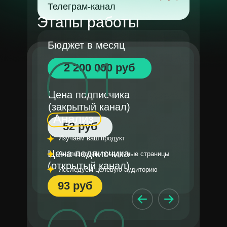
Телеграм-канал
Этапы работы
Бюджет в месяц
2 200 000 руб
Цена подписчика
(закрытый канал)
Анализ
52 руб
Изучаем ваш продукт
Цена подписчика
Анализируем посадочные страницы
(открытый канал)
Исследуем целевую аудиторию
93 руб