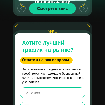
Оставить заявку
Смотреть кейс
Леонид Овруцкий —
МФО
музыкальное шоу
в Москве
Хотите лучший
Показатели проекта:
трафик на рынке?
Бюджет в месяц
Рекламный источник:
Ответим на все вопросы
Яндекс Директ
150 000 руб
Записывайтесь, поделимся кейсами из
Рекламный бюджет в месяц:
твоей тематики, сделаем бесплатный
аудит и подскажем, что можно внедрить
Цена оплаты билета
3 450 000р
уже сейчас
2800 руб
Цена лида:
130р
ROMI