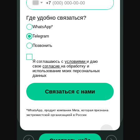
+7
200%
Где удобно связаться?
WhatsApp*
Запрос клиента:
Telegram
Не получалось реализовать
качественное привлечение
Позвонить
клиентов в онлайн формате
Я соглашаюсь с
условиями
и даю
свое
согласие
на обработку и
использование моих персональных
данных
Наше решение:
Связаться с нами
Смогли настроить систему
лидогенерации при помощи сайта
и креативного подхода в рекламных
*WhatsApp, продукт компании Meta, которая признана
экстремистской организацией в России
материалах
Kanuda - Интернет-
магазин премиальных