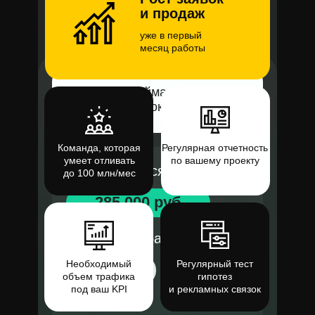
и продаж
уже в первый
месяц работы
Академия Нойманн -
обучение гипнокоучингу
Команда, которая
Регулярная отчетность
умеет отливать
по вашему проекту
Бюджет в месяц
до 100 млн/мес
285 000 руб
Цена регистрации
Необходимый
Регулярный тест
820 руб
объем трафика
гипотез
под ваш KPI
и рекламных связок
ROMI