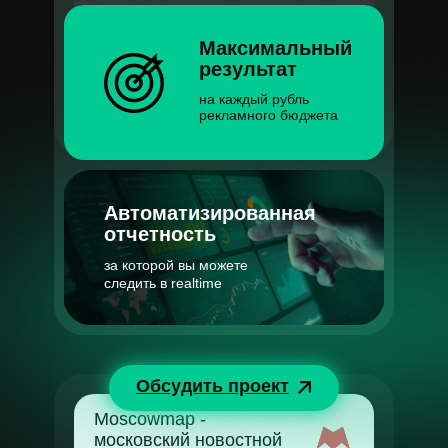
100%
Максимальный
результат
на каждый рубль
рекламного бюджета
Автоматизированная
отчетность
за которой вы можете
следить в realtime
Обсудить проект
Moscowmap -
московский новостной