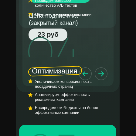
Проводим большое
количество А/Б тестов
Цена подписчика
Обучаем рекламные кампании
(закрытый канал)
23 руб
Оптимизация
Увеличиваем конверсионность
посадочных страниц
Анализируем эффективность
рекламных кампаний
Распределяем бюджеты на более
эффективные кампании