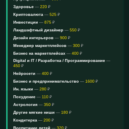
Здоровье
—
220
₽
Криптовалюта
—
525
₽
Инвестиции
—
875
₽
Ландшафтный дизайнер
—
550
₽
Дизайн интерьеров
—
900
₽
Менеджер маркетплейсов
—
300
₽
Бизнес на маркетплейсах
—
400
₽
Digital и IT / Разработка / Программирование
—
450
₽
Нейросети
—
400
₽
Бизнес и предпринимательство
—
1600
₽
Ин. языки
—
280
₽
Похудение
—
110
₽
Астрология
—
350
₽
Другие мягкие ниши
—
180
₽
Кондитерка
—
200
₽
Воспитание детей
—
320
₽