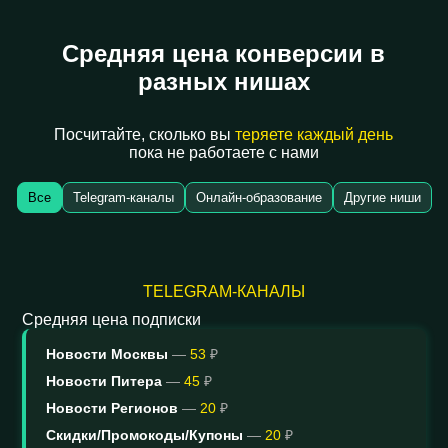
Средняя цена конверсии в
разных нишах
Посчитайте, сколько вы
теряете каждый день
пока не работаете с нами
Все
Telegram-каналы
Онлайн-образование
Другие ниши
TELEGRAM-КАНАЛЫ
Средняя цена подписки
Новости Москвы
—
53
₽
Новости Питера
—
45
₽
Новости Регионов
—
20
₽
Скидки/Промокоды/Купоны
—
20
₽