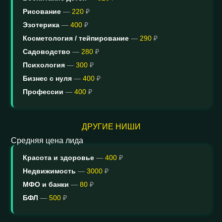
Рисование
—
220
₽
Эзотерика
—
400
₽
Косметология / тейпирование
—
290
₽
Садоводство
—
280
₽
Согласие на обработку персональных данных
Психология
—
300
₽
Политика в отношении обработки персональных данных
Бизнес с нуля
—
400
₽
ИНДИВИДУАЛЬНЫЙ ПРЕДПРИНИМАТЕЛЬ
Константинова Екатерина Сергеевна
Профессии
—
400
₽
ИНН 614332942559
ДРУГИЕ НИШИ
Средняя цена лида
Красота и здоровье
—
400
₽
Недвижимость
—
3000
₽
МФО и банки
—
80
₽
БФЛ
—
500
₽