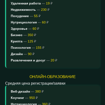
Удаленная работа
—
19
₽
Недвижимость
—
230
₽
Похудение
—
55
₽
Нутрициология
—
60
₽
Здоровье
—
60
₽
Бизнес
—
350
₽
Крипта
—
125
₽
Психология
—
155
₽
Дизайн
—
90
₽
Развлечения и досуг
—
20
₽
ОНЛАЙН-ОБРАЗОВАНИЕ
Средняя цена регистрации/заявки
Веб-дизайн
—
380
₽
Коучинг
—
950
₽
Нутрициология
—
360
₽