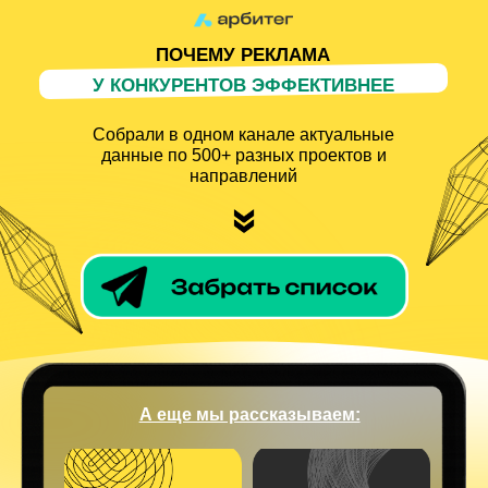
ПОЧЕМУ РЕКЛАМА
У КОНКУРЕНТОВ ЭФФЕКТИВНЕЕ
Собрали в одном канале актуальные
данные по 500+ разных проектов и
направлений
А еще мы рассказываем:
Как масштабировать источник
10 эффективных каналов
трафика х3 без потери
трафика, которые пока что
качества
не на хайпе