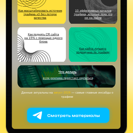
Как поднять CR сайта
на 15% с помощью одного
блока
Как найти лучшего
подрядчика по трафику
Что делать
если реклама перестает окупаться
Данные актуальны на
август 2026
— самые главные инсайды о
трафике
Согласие на обработку персональных данных
Политика в отношении обработки персональных данных
ИНДИВИДУАЛЬНЫЙ ПРЕДПРИНИМАТЕЛЬ
Константинова Екатерина Сергеевна
ИНН 614332942559