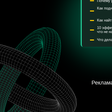
Как найти лучше
10 эффективных
что не на хайпе
Что делать, есл
Реклама мож